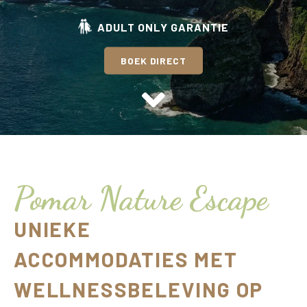
CALHETA
BOUTIQUE HOUSES
ADULT ONLY GARANTIE
ADULTS ONLY (16+)
BOEK DIRECT
BESCHIKBAARHEID
Pomar Nature Escape
UNIEKE
ACCOMMODATIES MET
WELLNESSBELEVING OP