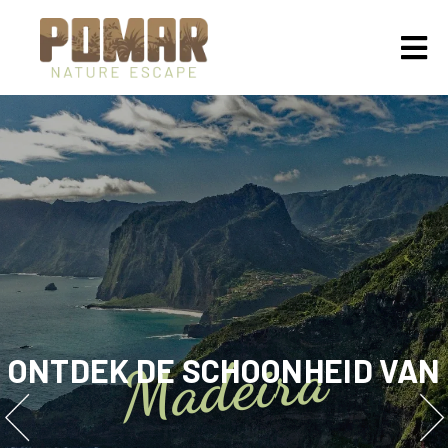
HOME
VAKANTIEHUIZEN
GALLERY
OVER ONS
SAUNA
Madeira
ONTDEK DE SCHOONHEID VAN
BLOGS
CONTACT