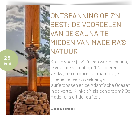
ONTSPANNING OP Z’N
BEST: DE VOORDELEN
VAN DE SAUNA TE
MIDDEN VAN MADEIRA’S
NATUUR
23
Stel je voor: je zit in een warme sauna,
juni
je voelt de spanning uit je spieren
verdwijnen en door het raam zie je
groene heuvels, weelderige
laurierbossen en de Atlantische Oceaan
in de verte. Klinkt dit als een droom? Op
Madeira is dit de realiteit.
Lees meer