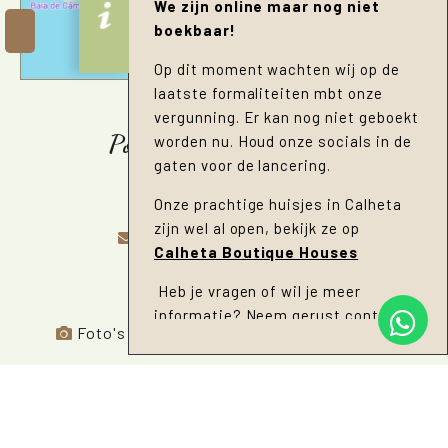
We zijn online maar nog niet
boekbaar!
Op dit moment wachten wij op de
laatste formaliteiten mbt onze
vergunning. Er kan nog niet geboekt
Pomar Nature Escape
worden nu. Houd onze socials in de
gaten voor de lancering.
Vereda do Pomar 12
9125-154 Canico
Onze prachtige huisjes in Calheta
zijn wel al open, bekijk ze op
info@pomarmadeira.com
Calheta Boutique Houses
00351937575993 Dave
Heb je vragen of wil je meer
00351937575994 Anne
informatie? Neem gerust
contact
Foto's met dank aan
Francisco Gonçalves
met ons op!
COPYRIGHT © 2026,
POMAR NATURE ESCAPE
.
ALLE RECHTEN VOORBEHOUDEN.
ONTWERP & TECHNIEK DOOR
53 GRADEN NOORD
.